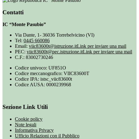
IC “Monte Pasubio”
Contatti
IC “Monte Pasubio”
Via Dante, 1- 36036 Torrebelvicino (VI)
Tel:
0445 660086
Email:
viic83600t@istruzione.it
Link per inviare una mail
PEC:
viic83600t@pec.istruzione.it
Link per inviare una mail
C.F.: 83002730246
Codice univoco: UF851O
Codice meccanografico: VIIC83600T
Codice IPA: istsc_viic83600t
Codice AUSA: 0000239968
Sezione Link Utili
Cookie policy
Note legali
Informativa Privacy
Ufficio Relazioni con il Pubblico