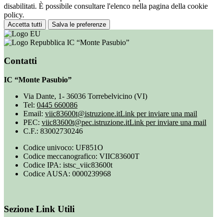
disabilitati. È possibile consultare l'elenco nella pagina della cookie
policy.
Accetta tutti
Salva le preferenze
IC “Monte Pasubio”
Contatti
IC “Monte Pasubio”
Via Dante, 1- 36036 Torrebelvicino (VI)
Tel:
0445 660086
Email:
viic83600t@istruzione.it
Link per inviare una mail
PEC:
viic83600t@pec.istruzione.it
Link per inviare una mail
C.F.: 83002730246
Codice univoco: UF851O
Codice meccanografico: VIIC83600T
Codice IPA: istsc_viic83600t
Codice AUSA: 0000239968
Sezione Link Utili