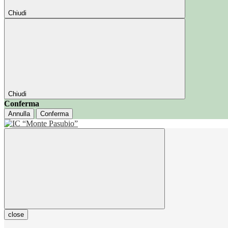
Chiudi
Chiudi
Conferma
Annulla
Conferma
close