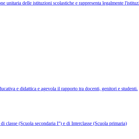
ne unitaria delle istituzioni scolastiche e rappresenta legalmente l'istituz
ativa e didattica e agevola il rapporto tra docenti, genitori e studenti.
 di classe (Scuola secondaria I°) e di Interclasse (Scuola primaria)