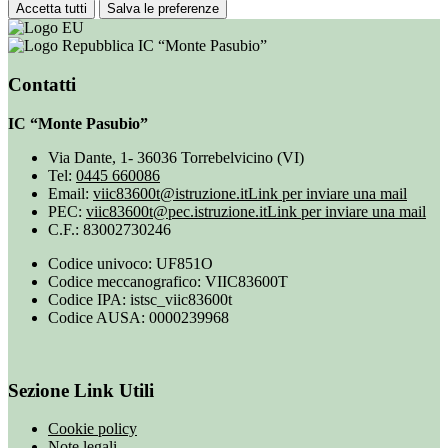
Accetta tutti
Salva le preferenze
IC “Monte Pasubio”
Contatti
IC “Monte Pasubio”
Via Dante, 1- 36036 Torrebelvicino (VI)
Tel:
0445 660086
Email:
viic83600t@istruzione.it
Link per inviare una mail
PEC:
viic83600t@pec.istruzione.it
Link per inviare una mail
C.F.: 83002730246
Codice univoco: UF851O
Codice meccanografico: VIIC83600T
Codice IPA: istsc_viic83600t
Codice AUSA: 0000239968
Sezione Link Utili
Cookie policy
Note legali