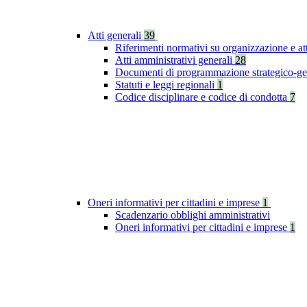
Atti generali
39
Riferimenti normativi su organizzazione e at
Atti amministrativi generali
28
Documenti di programmazione strategico-ge
Statuti e leggi regionali
1
Codice disciplinare e codice di condotta
7
Oneri informativi per cittadini e imprese
1
Scadenzario obblighi amministrativi
Oneri informativi per cittadini e imprese
1