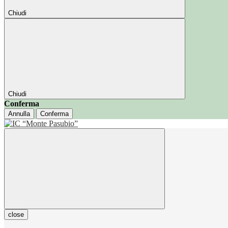
Chiudi
Chiudi
Conferma
Annulla
Conferma
close