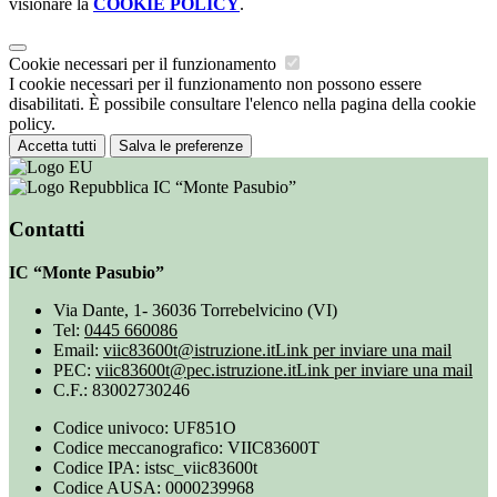
visionare la
COOKIE POLICY
.
Cookie necessari per il funzionamento
I cookie necessari per il funzionamento non possono essere
disabilitati. È possibile consultare l'elenco nella pagina della cookie
policy.
Accetta tutti
Salva le preferenze
IC “Monte Pasubio”
Contatti
IC “Monte Pasubio”
Via Dante, 1- 36036 Torrebelvicino (VI)
Tel:
0445 660086
Email:
viic83600t@istruzione.it
Link per inviare una mail
PEC:
viic83600t@pec.istruzione.it
Link per inviare una mail
C.F.: 83002730246
Codice univoco: UF851O
Codice meccanografico: VIIC83600T
Codice IPA: istsc_viic83600t
Codice AUSA: 0000239968