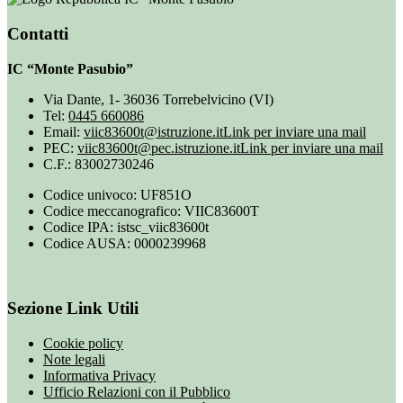
Contatti
IC “Monte Pasubio”
Via Dante, 1- 36036 Torrebelvicino (VI)
Tel:
0445 660086
Email:
viic83600t@istruzione.it
Link per inviare una mail
PEC:
viic83600t@pec.istruzione.it
Link per inviare una mail
C.F.: 83002730246
Codice univoco: UF851O
Codice meccanografico: VIIC83600T
Codice IPA: istsc_viic83600t
Codice AUSA: 0000239968
Sezione Link Utili
Cookie policy
Note legali
Informativa Privacy
Ufficio Relazioni con il Pubblico