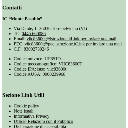
Contatti
IC “Monte Pasubio”
Via Dante, 1- 36036 Torrebelvicino (VI)
Tel:
0445 660086
Email:
viic83600t@istruzione.it
Link per inviare una mail
PEC:
viic83600t@pec.istruzione.it
Link per inviare una mail
C.F.: 83002730246
Codice univoco: UF851O
Codice meccanografico: VIIC83600T
Codice IPA: istsc_viic83600t
Codice AUSA: 0000239968
Sezione Link Utili
Cookie policy
Note legali
Informativa Privacy
Ufficio Relazioni con il Pubblico
Dichiarazione di accessibilità