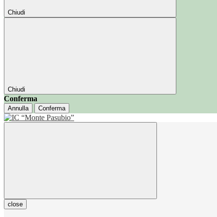
Chiudi
Chiudi
Conferma
Annulla
Conferma
close