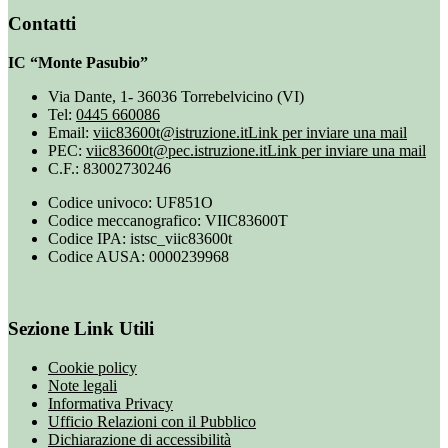
Contatti
IC “Monte Pasubio”
Via Dante, 1- 36036 Torrebelvicino (VI)
Tel:
0445 660086
Email:
viic83600t@istruzione.it
Link per inviare una mail
PEC:
viic83600t@pec.istruzione.it
Link per inviare una mail
C.F.: 83002730246
Codice univoco: UF851O
Codice meccanografico: VIIC83600T
Codice IPA: istsc_viic83600t
Codice AUSA: 0000239968
Sezione Link Utili
Cookie policy
Note legali
Informativa Privacy
Ufficio Relazioni con il Pubblico
Dichiarazione di accessibilità