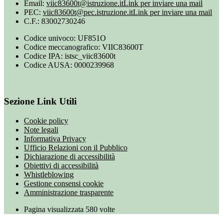
Email:
viic83600t@istruzione.it
Link per inviare una mail
PEC:
viic83600t@pec.istruzione.it
Link per inviare una mail
C.F.: 83002730246
Codice univoco: UF851O
Codice meccanografico: VIIC83600T
Codice IPA: istsc_viic83600t
Codice AUSA: 0000239968
Sezione Link Utili
Cookie policy
Note legali
Informativa Privacy
Ufficio Relazioni con il Pubblico
Dichiarazione di accessibilità
Obiettivi di accessibilità
Whistleblowing
Gestione consensi cookie
Amministrazione trasparente
Pagina visualizzata
580
volte