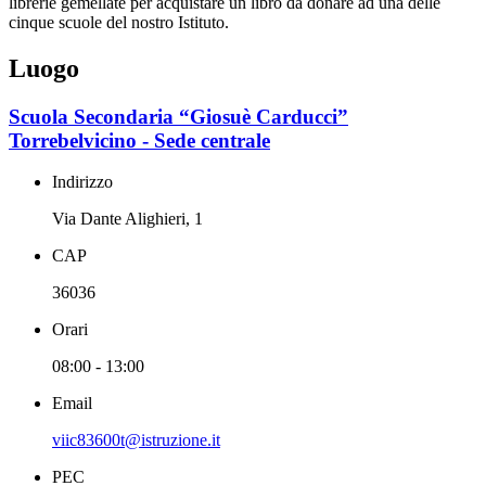
librerie gemellate per acquistare un libro da donare ad una delle
cinque scuole del nostro Istituto.
Luogo
Scuola Secondaria “Giosuè Carducci”
Torrebelvicino - Sede centrale
Indirizzo
Via Dante Alighieri, 1
CAP
36036
Orari
08:00 - 13:00
Email
viic83600t@istruzione.it
PEC