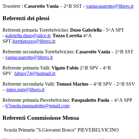
Tesoriere :
Casarotto Vania
– 2^B SST -
vaniacasarotto@libero.it
Referenti dei plessi
Referenti primaria Torrebelvicino:
Duso Gabriella
- 5^A SPT
-
gabriella.duso@alice.it
;
Tozzo Loretta
4^A
SPT
lorettatozzo@libero.it
;
Referente secondaria Torrebelvicino:
Casarotto Vania
– 2^B SST
-
vaniacasarotto@libero.it
Referente primaria Valli:
Vigato Fabio
2^B SPV - 4^B
SPV
fabiov74@hotmail.it
;
Referente secondaria Valli:
Tomasi Marino
– 4^B SPV - 2^B SSV
–
mino.tom@libero.it
Referente primaria Pievebelvicino:
Pasqualotto Paola
– 4^A SPP
-
67paola.pasqualotto@gmail.com
Referenti Commissione Mensa
Scuola Primaria "S.Giovanni Bosco" PIEVEBELVICINO