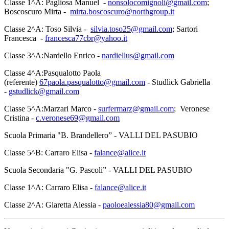
Classe 1^A: Pagliosa Manuel -
nonsolocomignoli@gmail.com
;
Boscoscuro Mirta -
mirta.boscoscuro@northgroup.it
Classe 2^A: Toso Silvia -
silvia.toso25@gmail.com
; Sartori
Francesca -
francesca77cbr@yahoo.it
Classe 3^A:Nardello Enrico -
nardiellus@gmail.com
Classe 4^A:Pasqualotto Paola
(referente)
67paola.pasqualotto@gmail.com
- Studlick Gabriella
-
gstudlick@gmail.com
Classe 5^A:Marzari Marco -
surfermarz@gmail.com
; Veronese
Cristina -
c.veronese69@gmail.com
Scuola Primaria "B. Brandellero” - VALLI DEL PASUBIO
Classe 5^B: Carraro Elisa -
falance@alice.it
Scuola Secondaria "G. Pascoli” - VALLI DEL PASUBIO
Classe 1^A: Carraro Elisa -
falance@alice.it
Classe 2^A: Giaretta Alessia -
paoloealessia80@gmail.com