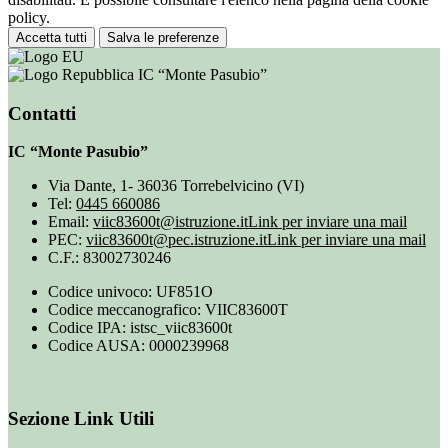
policy.
Accetta tutti
Salva le preferenze
IC “Monte Pasubio”
Contatti
IC “Monte Pasubio”
Via Dante, 1- 36036 Torrebelvicino (VI)
Tel:
0445 660086
Email:
viic83600t@istruzione.it
Link per inviare una mail
PEC:
viic83600t@pec.istruzione.it
Link per inviare una mail
C.F.: 83002730246
Codice univoco: UF851O
Codice meccanografico: VIIC83600T
Codice IPA: istsc_viic83600t
Codice AUSA: 0000239968
Sezione Link Utili