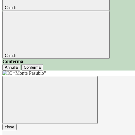
Chiudi
Chiudi
Conferma
Annulla
Conferma
close