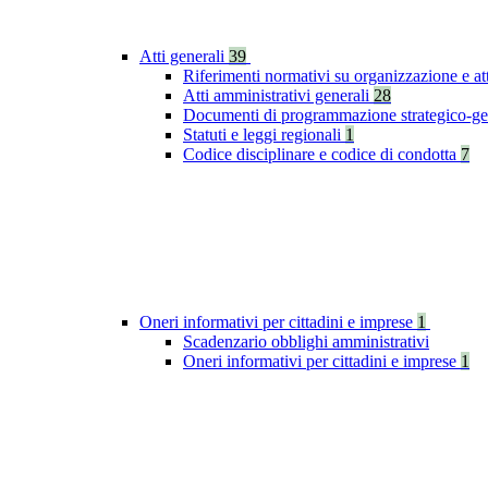
Atti generali
39
Riferimenti normativi su organizzazione e at
Atti amministrativi generali
28
Documenti di programmazione strategico-ge
Statuti e leggi regionali
1
Codice disciplinare e codice di condotta
7
Oneri informativi per cittadini e imprese
1
Scadenzario obblighi amministrativi
Oneri informativi per cittadini e imprese
1