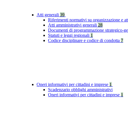
Atti generali
39
Riferimenti normativi su organizzazione e at
Atti amministrativi generali
28
Documenti di programmazione strategico-ge
Statuti e leggi regionali
1
Codice disciplinare e codice di condotta
7
Oneri informativi per cittadini e imprese
1
Scadenzario obblighi amministrativi
Oneri informativi per cittadini e imprese
1