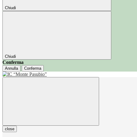
Chiudi
Chiudi
Conferma
Annulla
Conferma
close