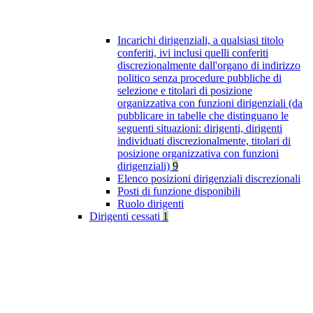
Incarichi dirigenziali, a qualsiasi titolo
conferiti, ivi inclusi quelli conferiti
discrezionalmente dall'organo di indirizzo
politico senza procedure pubbliche di
selezione e titolari di posizione
organizzativa con funzioni dirigenziali (da
pubblicare in tabelle che distinguano le
seguenti situazioni: dirigenti, dirigenti
individuati discrezionalmente, titolari di
posizione organizzativa con funzioni
dirigenziali)
9
Elenco posizioni dirigenziali discrezionali
Posti di funzione disponibili
Ruolo dirigenti
Dirigenti cessati
1