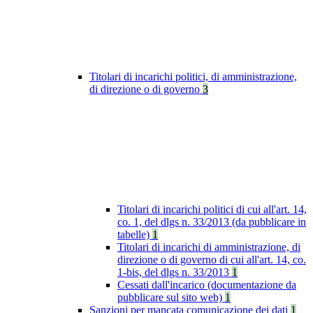
Titolari di incarichi politici, di amministrazione,
di direzione o di governo
3
Titolari di incarichi politici di cui all'art. 14,
co. 1, del dlgs n. 33/2013 (da pubblicare in
tabelle)
1
Titolari di incarichi di amministrazione, di
direzione o di governo di cui all'art. 14, co.
1-bis, del dlgs n. 33/2013
1
Cessati dall'incarico (documentazione da
pubblicare sul sito web)
1
Sanzioni per mancata comunicazione dei dati
1