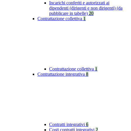
Incarichi conferiti e autorizzati ai
dipendenti (dirigenti e non dirigenti) (da
pubblicare in tabelle)
20
Contrattazione collettiva
1
Contrattazione collettiva
1
Contrattazione integrativa
8
Contratti integrativi
6
Costi contratti integrativi
2