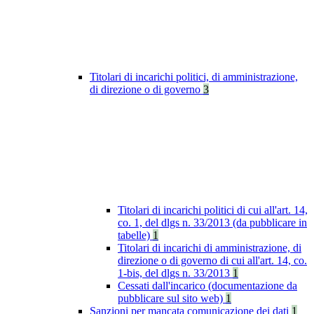
Titolari di incarichi politici, di amministrazione,
di direzione o di governo
3
Titolari di incarichi politici di cui all'art. 14,
co. 1, del dlgs n. 33/2013 (da pubblicare in
tabelle)
1
Titolari di incarichi di amministrazione, di
direzione o di governo di cui all'art. 14, co.
1-bis, del dlgs n. 33/2013
1
Cessati dall'incarico (documentazione da
pubblicare sul sito web)
1
Sanzioni per mancata comunicazione dei dati
1