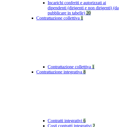
Incarichi conferiti e autorizzati ai
dipendenti (dirigenti e non dirigenti) (da
pubblicare in tabelle)
20
Contrattazione collettiva
1
Contrattazione collettiva
1
Contrattazione integrativa
8
Contratti integrativi
6
Costi contratti integrativi
2