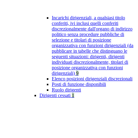
Incarichi dirigenziali, a qualsiasi titolo
conferiti, ivi inclusi quelli conferiti
discrezionalmente dall'organo di indirizzo
politico senza procedure pubbliche di
selezione e titolari di posizione
organizzativa con funzioni dirigenziali (da
pubblicare in tabelle che distinguano le
seguenti situazioni: dirigenti, dirigenti
individuati discrezionalmente, titolari di
posizione organizzativa con funzioni
dirigenziali)
9
Elenco posizioni dirigenziali discrezionali
Posti di funzione disponibili
Ruolo dirigenti
Dirigenti cessati
1