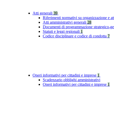
Atti generali
39
Riferimenti normativi su organizzazione e at
Atti amministrativi generali
28
Documenti di programmazione strategico-ge
Statuti e leggi regionali
1
Codice disciplinare e codice di condotta
7
Oneri informativi per cittadini e imprese
1
Scadenzario obblighi amministrativi
Oneri informativi per cittadini e imprese
1