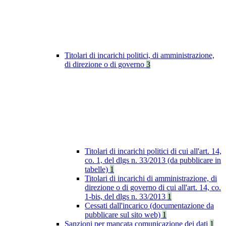
Titolari di incarichi politici, di amministrazione,
di direzione o di governo
3
Titolari di incarichi politici di cui all'art. 14,
co. 1, del dlgs n. 33/2013 (da pubblicare in
tabelle)
1
Titolari di incarichi di amministrazione, di
direzione o di governo di cui all'art. 14, co.
1-bis, del dlgs n. 33/2013
1
Cessati dall'incarico (documentazione da
pubblicare sul sito web)
1
Sanzioni per mancata comunicazione dei dati
1