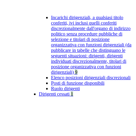
Incarichi dirigenziali, a qualsiasi titolo
conferiti, ivi inclusi quelli conferiti
discrezionalmente dall'organo di indirizzo
politico senza procedure pubbliche di
selezione e titolari di posizione
organizzativa con funzioni dirigenziali (da
pubblicare in tabelle che distinguano le
seguenti situazioni: dirigenti, dirigenti
individuati discrezionalmente, titolari di
posizione organizzativa con funzioni
dirigenziali)
9
Elenco posizioni dirigenziali discrezionali
Posti di funzione disponibili
Ruolo dirigenti
Dirigenti cessati
1