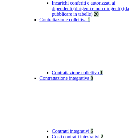
Incarichi conferiti e autorizzati ai
dipendenti (dirigenti e non dirigenti) (da
pubblicare in tabelle)
20
Contrattazione collettiva
1
Contrattazione collettiva
1
Contrattazione integrativa
8
Contratti integrativi
6
Costi contratti integrativi
2